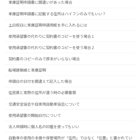
車庫証明申請書に間違いがあった場合
車庫証明申請書に記載する住所はハイフンのみでもいい？
土日祝日に車庫証明申請用紙を手に入れるには
使用承諾書の代わりに契約書のコピーを使う場合１
使用承諾書の代わりに契約書のコピーを使う場合２
契約書のコピーのみで原本がいらない場合
船場建築線と車庫証明
申請日の日付を間違えて記入した場合
住民票と実際の住所が違う時の必要書類
交通安全協会や自家用自動車協会について
使用承諾書の開始日付について
法人申請時に個人名の印鑑を使ってもいい
自動車の使用の本拠や保管場所が「住所」ではなく「位置」と書かれてい