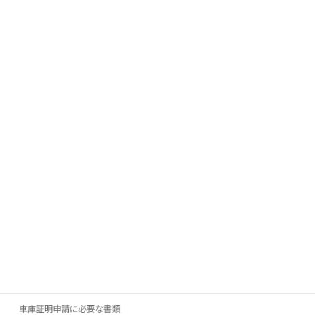
初めまして、行政書士法人ひとみ綜合法務事務所代表行政書士の
榎田（エノキダ）といいます。南大阪にて日々業務に励んでおりま
す。
→
事務所プロフィール
申請必要書類
車庫証明申請に必要な書類