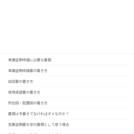
す。
→
事務所プロフィール
申請必要書類
車庫証明申請に必要な書類
車庫証明申請書の書き方
自認書の書き方
使用承諾書の書き方
所在図・配置図の書き方
書類は手書きでなければダメなのか？
営業証明書を添付書類として使う場合