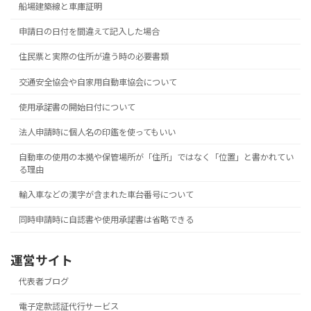
船場建築線と車庫証明
申請日の日付を間違えて記入した場合
住民票と実際の住所が違う時の必要書類
交通安全協会や自家用自動車協会について
使用承諾書の開始日付について
法人申請時に個人名の印鑑を使ってもいい
自動車の使用の本拠や保管場所が「住所」ではなく「位置」と書かれてい
る理由
輸入車などの漢字が含まれた車台番号について
同時申請時に自認書や使用承諾書は省略できる
運営サイト
代表者ブログ
電子定款認証代行サービス